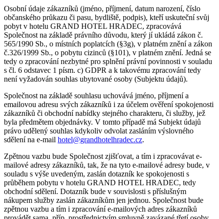
Osobní údaje zákazníků (jméno, příjmení, datum narození, číslo
občanského průkazu či pasu, bydliště, podpis), kteří uskuteční svůj
pobyt v hotelu GRAND HOTEL HRADEC, zpracovává
Společnost na základě právního důvodu, který jí ukládá zákon č.
565/1990 Sb., o místních poplatcích (§3g), v platném znění a zákon
č.326/1999 Sb., o pobytu cizinců (§101), v platném znění. Jedná se
tedy o zpracování nezbytné pro splnění právní povinnosti v souladu
s čl. 6 odstavec 1 písm. c) GDPR a k takovému zpracování tedy
není vyžadován souhlas ubytované osoby (Subjektu údajů).
Společnost na základě souhlasu uchovává jméno, příjmení a
emailovou adresu svých zákazníků i za účelem ověření spokojenosti
zákazníků či obchodní nabídky stejného charakteru, či služby, jež
byla předmětem objednávky. V tomto případě má Subjekt údajů
právo udělený souhlas kdykoliv odvolat zasláním výslovného
sdělení na e-mail
hotel@grandhotelhradec.cz
.
Zpětnou vazbu bude Společnost zjišťovat, a tím i zpracovávat e-
mailové adresy zákazníků, tak, že na tyto e-mailové adresy bude, v
souladu s výše uvedeným, zaslán dotazník ke spokojenosti s
průběhem pobytu v hotelu GRAND HOTEL HRADEC, tedy
obchodní sdělení. Dotazník bude v souvislosti s příslušným
nákupem služby zaslán zákazníkům jen jednou. Společnost bude
zpětnou vazbu a tím i zpracování e-mailových adres zákazníků
provádět sama, příp. prostřednictvím smluvně zavázané třetí osoby