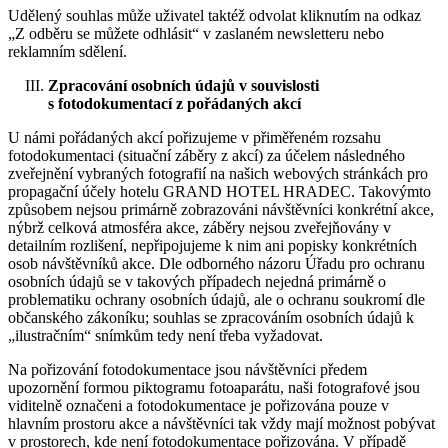
Udělený souhlas může uživatel taktéž odvolat kliknutím na odkaz
„Z odběru se můžete odhlásit“ v zaslaném newsletteru nebo
reklamním sdělení.
Zpracování osobních údajů v souvislosti
s fotodokumentací z pořádaných akcí
U námi pořádaných akcí pořizujeme v přiměřeném rozsahu
fotodokumentaci (situační záběry z akcí) za účelem následného
zveřejnění vybraných fotografií na našich webových stránkách pro
propagační účely hotelu GRAND HOTEL HRADEC. Takovýmto
způsobem nejsou primárně zobrazováni návštěvníci konkrétní akce,
nýbrž celková atmosféra akce, záběry nejsou zveřejňovány v
detailním rozlišení, nepřipojujeme k nim ani popisky konkrétních
osob návštěvníků akce. Dle odborného názoru Úřadu pro ochranu
osobních údajů se v takových případech nejedná primárně o
problematiku ochrany osobních údajů, ale o ochranu soukromí dle
občanského zákoníku; souhlas se zpracováním osobních údajů k
„ilustračním“ snímkům tedy není třeba vyžadovat.
Na pořizování fotodokumentace jsou návštěvníci předem
upozornění formou piktogramu fotoaparátu, naši fotografové jsou
viditelně označeni a fotodokumentace je pořizována pouze v
hlavním prostoru akce a návštěvníci tak vždy mají možnost pobývat
v prostorech, kde není fotodokumentace pořizována. V případě