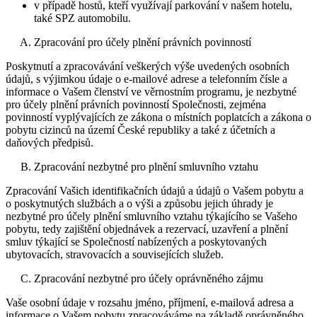
v případě hostů, kteří využívají parkování v našem hotelu,
také SPZ automobilu.
Zpracování pro účely plnění právních povinností
Poskytnutí a zpracovávání veškerých výše uvedených osobních
údajů, s výjimkou údaje o e-mailové adrese a telefonním čísle a
informace o Vašem členství ve věrnostním programu, je nezbytné
pro účely plnění právních povinností Společnosti, zejména
povinností vyplývajících ze zákona o místních poplatcích a zákona o
pobytu cizinců na území České republiky a také z účetních a
daňových předpisů.
Zpracování nezbytné pro plnění smluvního vztahu
Zpracování Vašich identifikačních údajů a údajů o Vašem pobytu a
o poskytnutých službách a o výši a způsobu jejich úhrady je
nezbytné pro účely plnění smluvního vztahu týkajícího se Vašeho
pobytu, tedy zajištění objednávek a rezervací, uzavření a plnění
smluv týkající se Společností nabízených a poskytovaných
ubytovacích, stravovacích a souvisejících služeb.
Zpracování nezbytné pro účely oprávněného zájmu
Vaše osobní údaje v rozsahu jméno, příjmení, e-mailová adresa a
informace o Vašem pobytu zpracováváme na základě oprávněného