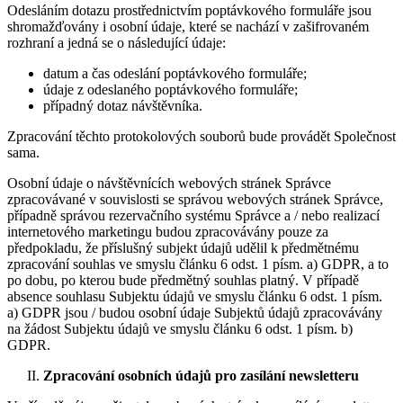
Odesláním dotazu prostřednictvím poptávkového formuláře jsou
shromažďovány i osobní údaje, které se nachází v zašifrovaném
rozhraní a jedná se o následující údaje:
datum a čas odeslání poptávkového formuláře;
údaje z odeslaného poptávkového formuláře;
případný dotaz návštěvníka.
Zpracování těchto protokolových souborů bude provádět Společnost
sama.
Osobní údaje o návštěvnících webových stránek Správce
zpracovávané v souvislosti se správou webových stránek Správce,
případně správou rezervačního systému Správce a / nebo realizací
internetového marketingu budou zpracovávány pouze za
předpokladu, že příslušný subjekt údajů udělil k předmětnému
zpracování souhlas ve smyslu článku 6 odst. 1 písm. a) GDPR, a to
po dobu, po kterou bude předmětný souhlas platný. V případě
absence souhlasu Subjektu údajů ve smyslu článku 6 odst. 1 písm.
a) GDPR jsou / budou osobní údaje Subjektů údajů zpracovávány
na žádost Subjektu údajů ve smyslu článku 6 odst. 1 písm. b)
GDPR.
Zpracování osobních údajů pro zasílání newsletteru