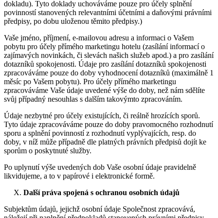
dokladu). Tyto doklady uchováváme pouze pro účely splnění
povinností stanovených relevantními účetními a daňovými právními
předpisy, po dobu uloženou těmito předpisy.)
Vaše jméno, příjmení, e-mailovou adresu a informaci o Vašem
pobytu pro účely přímého marketingu hotelu (zasílání informací o
zajímavých novinkách, či slevách našich služeb apod.) a pro zasílání
dotazníků spokojenosti. Údaje pro zasílání dotazníků spokojenosti
zpracováváme pouze do doby vyhodnocení dotazníků (maximálně 1
měsíc po Vašem pobytu). Pro účely přímého marketingu
zpracováváme Vaše údaje uvedené výše do doby, než nám sdělíte
svůj případný nesouhlas s dalším takovýmto zpracováním.
Údaje nezbytné pro účely existujících, či reálně hrozících sporů.
Tyto údaje zpracováváme pouze do doby pravomocného rozhodnutí
sporu a splnění povinností z rozhodnutí vyplývajících, resp. do
doby, v níž může případně dle platných právních předpisů dojít ke
sporům o poskytnuté služby.
Po uplynutí výše uvedených dob Vaše osobní údaje pravidelně
likvidujeme, a to v papírové i elektronické formě.
Další práva spojená s ochranou osobních údajů
Subjektům údajů, jejichž osobní údaje Společnost zpracovává,
náležejí při naplnění předpokladů stanovených právními předpisy