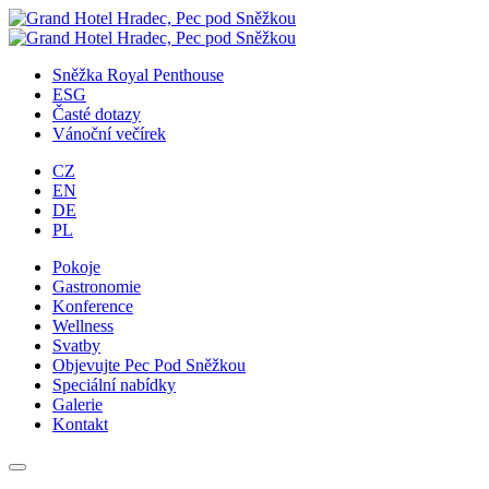
Přejít
na
obsah
Sněžka Royal Penthouse
ESG
Časté dotazy
Vánoční večírek
CZ
EN
DE
PL
Pokoje
Gastronomie
Konference
Wellness
Svatby
Objevujte Pec Pod Sněžkou
Speciální nabídky
Galerie
Kontakt