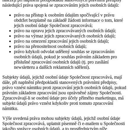
následující práva spojená se zpracováním jejich osobních údajů:
právo na přístup k osobním údajům spočívající v právu
obdržet bezplatně na základě žádosti informace o tom, které
jejich osobní údaje Společnost zpracovává;
právo na opravu jejich zpracovávaných osobních údajů;
právo na výmaz jejich zpracovávaných osobních údajů;
právo na omezení zpracování jejich osobních údajů;
právo na přenositelnost osobních údajů;
právo kdykoli odvolat udělený souhlas se zpracováním
osobních údajů, pokud je souhlas právním základem pro
příslušné zpracování osobních údajů (tj. pro zasílání
newsletteru a dalších reklamních sdělení).
Subjekty údajů, jejichž osobní údaje Společnost zpracovává, mají
dále, při naplnění předpokladů stanovených právními předpisy,
právo vznést námitku proti zpracování jejich osobních údajů, pokud
právním základem zpracování jsou oprávněné zájmy Společnosti.
Zpracovávají-li se osobní údaje pro účely přímého marketingu, má
subjekt údajů právo vznést kdykoliv proti tomuto zpracování
námitku.
Výše uvedená práva mohou subjekty údajů, jejichž osobní údaje
Společnost zpracovává, uplatnit písemně či e-mailem u Společnosti
jakožto správce osobních údajů, a to prostřednictvím níže