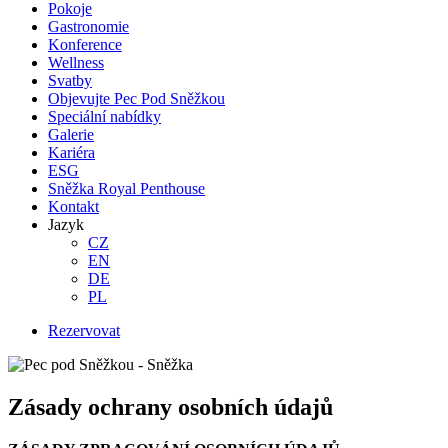
Pokoje
Gastronomie
Konference
Wellness
Svatby
Objevujte Pec Pod Sněžkou
Speciální nabídky
Galerie
Kariéra
ESG
Sněžka Royal Penthouse
Kontakt
Jazyk
CZ
EN
DE
PL
Rezervovat
Zásady ochrany osobních údajů