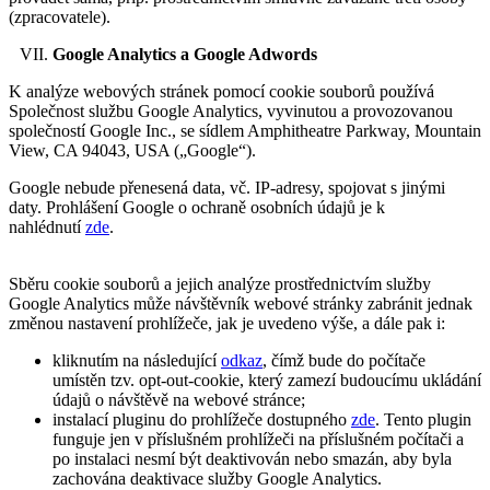
(zpracovatele).
Google Analytics a Google Adwords
K analýze webových stránek pomocí cookie souborů používá
Společnost službu Google Analytics, vyvinutou a provozovanou
společností Google Inc., se sídlem Amphitheatre Parkway, Mountain
View, CA 94043, USA („Google“).
Google nebude přenesená data, vč. IP-adresy, spojovat s jinými
daty. Prohlášení Google o ochraně osobních údajů je k
nahlédnutí
zde
.
Sběru cookie souborů a jejich analýze prostřednictvím služby
Google Analytics může návštěvník webové stránky zabránit jednak
změnou nastavení prohlížeče, jak je uvedeno výše, a dále pak i:
kliknutím na následující
odkaz
, čímž bude do počítače
umístěn tzv. opt-out-cookie, který zamezí budoucímu ukládání
údajů o návštěvě na webové stránce;
instalací pluginu do prohlížeče dostupného
zde
. Tento plugin
funguje jen v příslušném prohlížeči na příslušném počítači a
po instalaci nesmí být deaktivován nebo smazán, aby byla
zachována deaktivace služby Google Analytics.