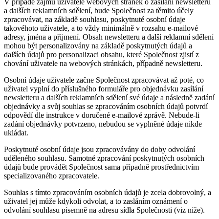
V případě zájmu uživatele webových stránek o zasílání newsletteru
a dalších reklamních sdělení, bude Společnost za těmito účely
zpracovávat, na základě souhlasu, poskytnuté osobní údaje
takovéhoto uživatele, a to vždy minimálně v rozsahu e-mailové
adresy, jména a příjmení. Obsah newsletteru a další reklamní sdělení
mohou být personalizovány na základě poskytnutých údajů a
dalších údajů pro personalizaci obsahu, které Společnost zjistí z
chování uživatele na webových stránkách, případně newsletteru.
Osobní údaje uživatele začne Společnost zpracovávat až poté, co
uživatel vyplní do příslušného formuláře pro objednávku zasílání
newsletteru a dalších reklamních sdělení své údaje a následně zadání
objednávky a svůj souhlas se zpracováním osobních údajů potvrdí
odpovědí dle instrukce v doručené e-mailové zprávě. Nebude-li
zadání objednávky potvrzeno, nebudou se vyplněné údaje nikde
ukládat.
Poskytnuté osobní údaje jsou zpracovávány do doby odvolání
uděleného souhlasu. Samotné zpracování poskytnutých osobních
údajů bude provádět Společnost sama případně prostřednictvím
specializovaného zpracovatele.
Souhlas s tímto zpracováním osobních údajů je zcela dobrovolný, a
uživatel jej může kdykoli odvolat, a to zasláním oznámení o
odvolání souhlasu písemně na adresu sídla Společnosti (viz níže).