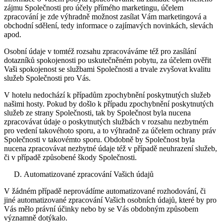
zájmu Společnosti pro účely přímého marketingu, účelem
zpracování je zde výhradně možnost zasílat Vám marketingová a
obchodní sdělení, tedy informace o zajímavých novinkách, slevách
apod.
Osobní údaje v tomtéž rozsahu zpracováváme též pro zasílání
dotazníků spokojenosti po uskutečněném pobytu, za účelem ověřit
Vaši spokojenost se službami Společnosti a trvale zvyšovat kvalitu
služeb Společnosti pro Vás.
V hotelu nedochází k případům zpochybnění poskytnutých služeb
našimi hosty. Pokud by došlo k případu zpochybnění poskytnutých
služeb ze strany Společnosti, tak by Společnost byla nucena
zpracovávat údaje o poskytnutých službách v rozsahu nezbytném
pro vedení takovéhoto sporu, a to výhradně za účelem ochrany práv
Společnosti v takovémto sporu. Obdobně by Společnost byla
nucena zpracovávat nezbytné údaje též v případě neuhrazení služeb,
či v případě způsobené škody Společnosti.
Automatizované zpracování Vašich údajů
V žádném případě neprovádíme automatizované rozhodování, či
jiné automatizované zpracování Vašich osobních údajů, které by pro
Vás mělo právní účinky nebo by se Vás obdobným způsobem
významně dotýkalo.