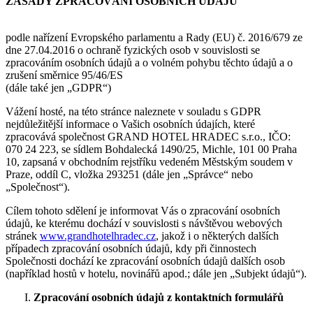
ZÁSADY ZPRACOVÁNÍ OSOBNÍCH ÚDAJŮ
podle nařízení Evropského parlamentu a Rady (EU) č. 2016/679 ze
dne 27.04.2016 o ochraně fyzických osob v souvislosti se
zpracováním osobních údajů a o volném pohybu těchto údajů a o
zrušení směrnice 95/46/ES
(dále také jen „GDPR“)
Vážení hosté, na této stránce naleznete v souladu s GDPR
nejdůležitější informace o Vašich osobních údajích, které
zpracovává společnost GRAND HOTEL HRADEC s.r.o., IČO:
070 24 223, se sídlem Bohdalecká 1490/25, Michle, 101 00 Praha
10, zapsaná v obchodním rejstříku vedeném Městským soudem v
Praze, oddíl C, vložka 293251 (dále jen „Správce“ nebo
„Společnost“).
Cílem tohoto sdělení je informovat Vás o zpracování osobních
údajů, ke kterému dochází v souvislosti s návštěvou webových
stránek
www.grandhotelhradec.cz
, jakož i o některých dalších
případech zpracování osobních údajů, kdy při činnostech
Společnosti dochází ke zpracování osobních údajů dalších osob
(například hostů v hotelu, novinářů apod.; dále jen „Subjekt údajů“).
Zpracování osobních údajů z kontaktních formulářů