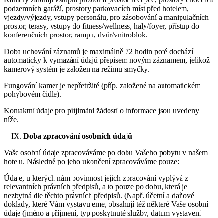
podzemních garáží, prostory parkovacích míst před hotelem,
vjezdy/výjezdy, vstupy personálu, pro zásobování a manipulačních
prostor, terasy, vstupy do fitness/wellness, haly/foyer, přístup do
konferenčních prostor, rampu, dvůr/vnitroblok.
Doba uchování záznamů je maximálně 72 hodin poté dochází
automaticky k vymazání údajů přepisem novým záznamem, jelikož
kamerový systém je založen na režimu smyčky.
Fungování kamer je nepřetržité (příp. založené na automatickém
pohybovém čidle).
Kontaktní údaje pro přijímání žádostí o informace jsou uvedeny
níže.
Doba zpracování osobních údajů
Vaše osobní údaje zpracováváme po dobu Vašeho pobytu v našem
hotelu. Následně po jeho ukončení zpracováváme pouze:
Údaje, u kterých nám povinnost jejich zpracování vyplývá z
relevantních právních předpisů, a to pouze po dobu, která je
nezbytná dle těchto právních předpisů. (Např. účetní a daňové
doklady, které Vám vystavujeme, obsahují též některé Vaše osobní
údaje (jméno a příjmení, typ poskytnuté služby, datum vystavení