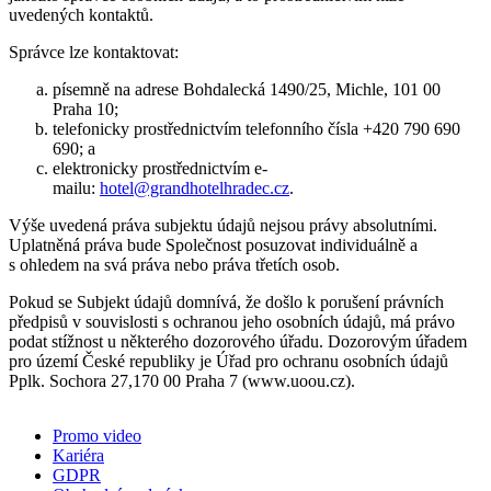
uvedených kontaktů.
Správce lze kontaktovat:
písemně na adrese Bohdalecká 1490/25, Michle, 101 00
Praha 10;
telefonicky prostřednictvím telefonního čísla +420 790 690
690; a
elektronicky prostřednictvím e-
mailu:
hotel@grandhotelhradec.cz
.
Výše uvedená práva subjektu údajů nejsou právy absolutními.
Uplatněná práva bude Společnost posuzovat individuálně a
s ohledem na svá práva nebo práva třetích osob.
Pokud se Subjekt údajů domnívá, že došlo k porušení právních
předpisů v souvislosti s ochranou jeho osobních údajů, má právo
podat stížnost u některého dozorového úřadu. Dozorovým úřadem
pro území České republiky je Úřad pro ochranu osobních údajů
Pplk. Sochora 27,170 00 Praha 7 (www.uoou.cz).
Promo video
Kariéra
GDPR