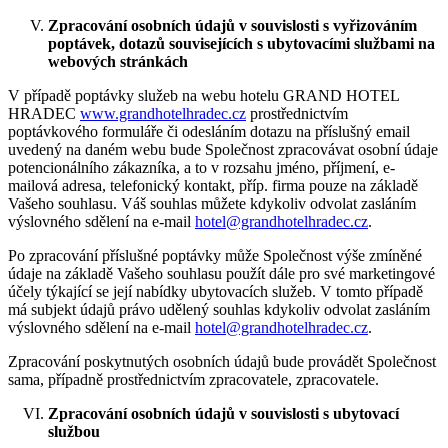
Zpracování osobních údajů v souvislosti s vyřizováním
poptávek, dotazů souvisejících s ubytovacími službami na
webových stránkách
V případě poptávky služeb na webu hotelu GRAND HOTEL
HRADEC
www.grandhotelhradec.cz
prostřednictvím
poptávkového formuláře či odesláním dotazu na příslušný email
uvedený na daném webu bude Společnost zpracovávat osobní údaje
potencionálního zákazníka, a to v rozsahu jméno, příjmení, e-
mailová adresa, telefonický kontakt, příp. firma pouze na základě
Vašeho souhlasu. Váš souhlas můžete kdykoliv odvolat zasláním
výslovného sdělení na e-mail
hotel@grandhotelhradec.cz
.
Po zpracování příslušné poptávky může Společnost výše zmíněné
údaje na základě Vašeho souhlasu použít dále pro své marketingové
účely týkající se její nabídky ubytovacích služeb. V tomto případě
má subjekt údajů právo udělený souhlas kdykoliv odvolat zasláním
výslovného sdělení na e-mail
hotel@grandhotelhradec.cz
.
Zpracování poskytnutých osobních údajů bude provádět Společnost
sama, případně prostřednictvím zpracovatele, zpracovatele.
Zpracování osobních údajů v souvislosti s ubytovací
službou