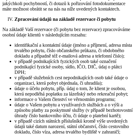
jakýchkoli pochybností, či dotazů k pořizování fotodokumentace
máte možnost obrátit se na nás na níže uvedených kontaktech.
Zpracování údajů na základě rezervace či pobytu
Na základě Vaší rezervace (či pobytu bez rezervace) zpracováváme
osobní údaje klientů v následujícím rozsahu:
identifikační a kontaktní údaje (jméno a příjmení, adresa místa
trvalého pobytu, číslo občanského průkazu, či obdobného
dokladu a případně též e-mailová adresa a telefonní číslo);
v případě podnikajících fyzických osob také označení
podnikající fyzické osoby, sídlo, IČO, DIČ, údaj o plátci
DPH;
v případě služebních cest nepodnikajících osob také údaje o
organizaci, která pobyt objednala, či uhradila);
údaje o účelu pobytu, příp. údaj o tom, že klient je osobou,
která nepodléhá poplatku za lázeňský nebo rekreační pobyt;
informace o Vašem členství ve věrnostním programu;
údaje o Vašem pobytu a využívaných službách a o výši a
způsobu platby za poskytnuté služby (v případě bezhotovostní
úhrady číslo bankovního účtu, či údaje o platební kartě);
v případě cizích státních příslušníků kromě výše uvedených
údajů také datum narození, státní občanství, číslo cestovního
dokladu, číslo víza, adresa trvalého bydliště v zahraničí;