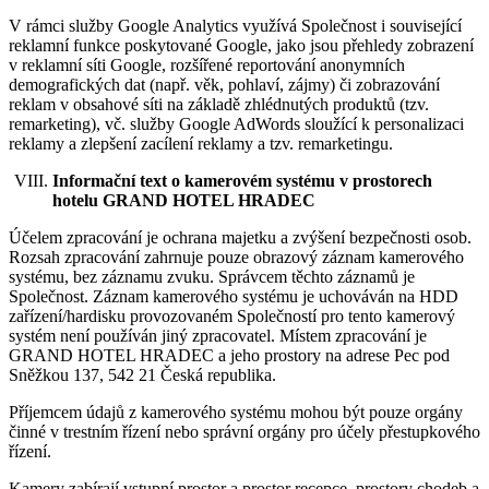
V rámci služby Google Analytics využívá Společnost i související
reklamní funkce poskytované Google, jako jsou přehledy zobrazení
v reklamní síti Google, rozšířené reportování anonymních
demografických dat (např. věk, pohlaví, zájmy) či zobrazování
reklam v obsahové síti na základě zhlédnutých produktů (tzv.
remarketing), vč. služby Google AdWords sloužící k personalizaci
reklamy a zlepšení zacílení reklamy a tzv. remarketingu.
Informační text o kamerovém systému v prostorech
hotelu GRAND HOTEL HRADEC
Účelem zpracování je ochrana majetku a zvýšení bezpečnosti osob.
Rozsah zpracování zahrnuje pouze obrazový záznam kamerového
systému, bez záznamu zvuku. Správcem těchto záznamů je
Společnost. Záznam kamerového systému je uchováván na HDD
zařízení/hardisku provozovaném Společností pro tento kamerový
systém není používán jiný zpracovatel. Místem zpracování je
GRAND HOTEL HRADEC a jeho prostory na adrese Pec pod
Sněžkou 137, 542 21 Česká republika.
Příjemcem údajů z kamerového systému mohou být pouze orgány
činné v trestním řízení nebo správní orgány pro účely přestupkového
řízení.
Kamery zabírají vstupní prostor a prostor recepce, prostory chodeb a