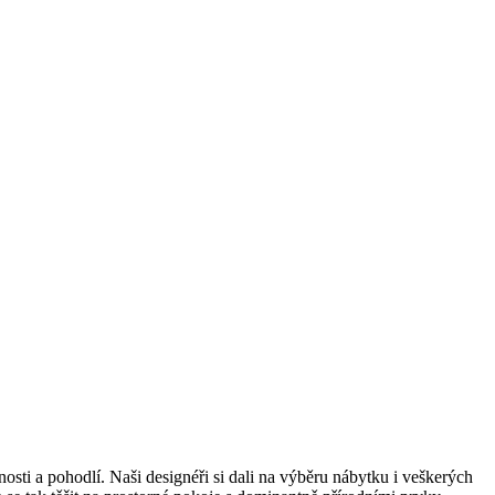
osti a pohodlí. Naši designéři si dali na výběru nábytku i veškerých