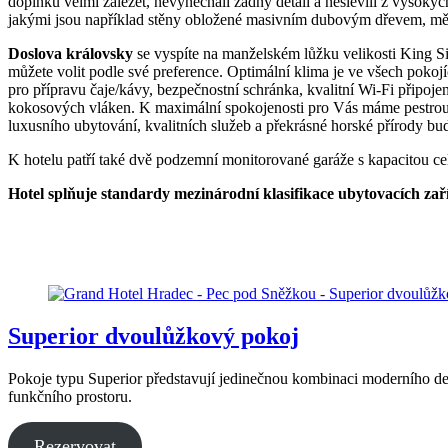
doplňků velmi záležet, nevynechali žádný detail a neslevili z vysokýc
jakými jsou například stěny obložené masivním dubovým dřevem, mě
Doslova královsky
se vyspíte na manželském lůžku velikosti King Siz
můžete volit podle své preference. Optimální klima je ve všech pokoj
pro přípravu čaje/kávy, bezpečnostní schránka, kvalitní Wi-Fi připo
kokosových vláken. K maximální spokojenosti pro Vás máme pestrou n
luxusního ubytování, kvalitních služeb a překrásné horské přírody bu
K hotelu patří také dvě podzemní monitorované garáže s kapacitou ce
Hotel splňuje standardy mezinárodní klasifikace ubytovacích zaříz
Superior dvoulůžkový pokoj
Pokoje typu Superior představují jedinečnou kombinaci moderního de
funkčního prostoru.
Rezervovat