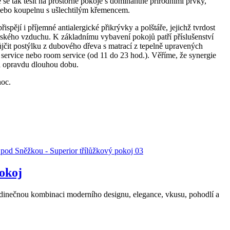
 se tak těšit na prostorné pokoje s dominantně přírodními prvky,
nebo koupelnu s ušlechtilým křemencem.
ějí i příjemné antialergické přikrývky a polštáře, jejichž tvrdost
orského vzduchu. K základnímu vybavení pokojů patří příslušenství
jčit postýlku z dubového dřeva s matrací z tepelně upravených
service nebo room service (od 11 do 23 hod.). Věříme, že synergie
na opravdu dlouhou dobu.
noc.
pokoj
edinečnou kombinaci moderního designu, elegance, vkusu, pohodlí a