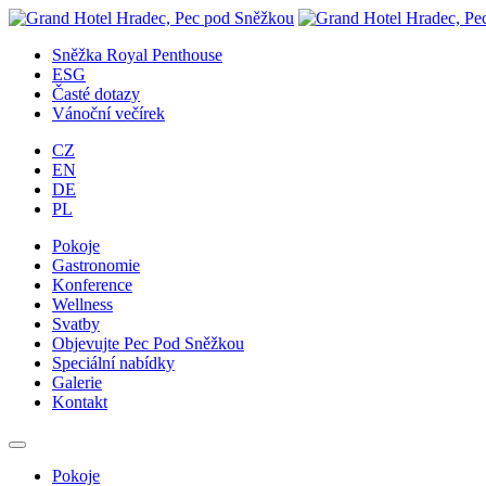
Přejít
na
Sněžka Royal Penthouse
obsah
ESG
Časté dotazy
Vánoční večírek
CZ
EN
DE
PL
Pokoje
Gastronomie
Konference
Wellness
Svatby
Objevujte Pec Pod Sněžkou
Speciální nabídky
Galerie
Kontakt
Pokoje