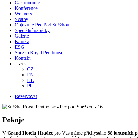
Gastronomie
Konference
Wellness
Svatby
Objevujte Pec Pod Sněžkou
Speciální nabídky
Galerie
Kariéra
ESG
Sněžka Royal Penthouse
Kontakt
Jazyk
CZ
EN
DE
PL
Rezervovat
Pokoje
V
Grand Hotelu Hradec
pro Vás máme přichystáno
68 luxusních 