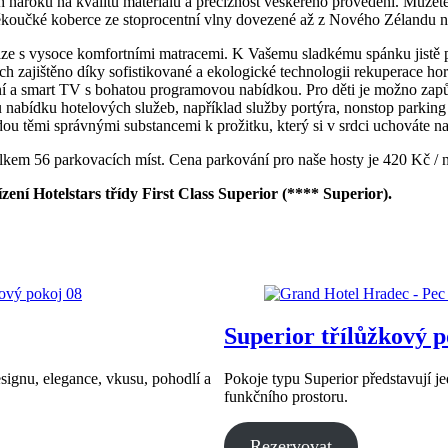
h nároků na kvalitu materiálů a preciznost veškerého provedení. Můžete
koučké koberce ze stoprocentní vlny dovezené až z Nového Zélandu 
e s vysoce komfortními matracemi. K Vašemu sladkému spánku jistě přisp
ích zajištěno díky sofistikované a ekologické technologii rekuperace h
jení a smart TV s bohatou programovou nabídkou. Pro děti je možno zapů
abídku hotelových služeb, například služby portýra, nonstop parking 
dou těmi správnými substancemi k prožitku, který si v srdci uchováte 
lkem 56 parkovacích míst. Cena parkování pro naše hosty je 420 Kč / 
ení Hotelstars třídy First Class Superior (**** Superior).
Superior třílůžkový 
signu, elegance, vkusu, pohodlí a
Pokoje typu Superior představují j
funkčního prostoru.
Rezervovat