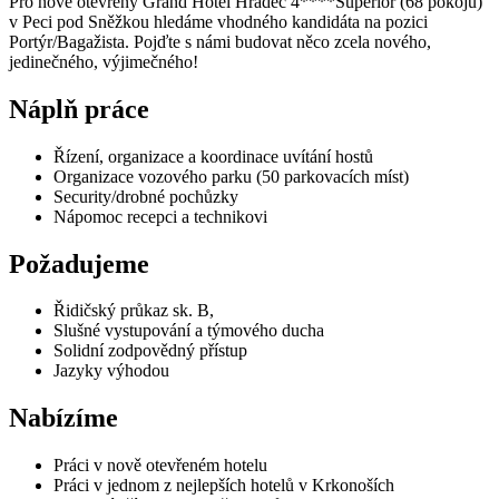
Pro nově otevřený Grand Hotel Hradec 4****Superior (68 pokojů)
v Peci pod Sněžkou hledáme vhodného kandidáta na pozici
Portýr/Bagažista. Pojďte s námi budovat něco zcela nového,
jedinečného, výjimečného!
Náplň práce
Řízení, organizace a koordinace uvítání hostů
Organizace vozového parku (50 parkovacích míst)
Security/drobné pochůzky
Nápomoc recepci a technikovi
Požadujeme
Řidičský průkaz sk. B,
Slušné vystupování a týmového ducha
Solidní zodpovědný přístup
Jazyky výhodou
Nabízíme
Práci v nově otevřeném hotelu
Práci v jednom z nejlepších hotelů v Krkonoších