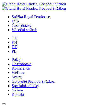
Přejít
na
obsah
Sněžka Royal Penthouse
ESG
Časté dotazy
Vánoční večírek
CZ
EN
DE
PL
Pokoje
Gastronomie
Konference
Wellness
Svatby
Objevujte Pec Pod Sněžkou
Speciální nabídky
Galerie
Kontakt