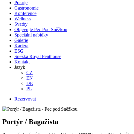
Pokoje
Gastronomie
Konference
Wellness
Svatby
Objevujte Pec Pod Sněžkou
Speciální nabídky
Galerie
Kariéra
ESG
Sněžka Royal Penthouse
Kontakt
Jazyk
CZ
EN
DE
PL
Rezervovat
Portýr / Bagažista