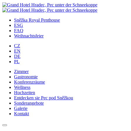
Zum
Inhalt
springen
Sněžka Royal Penthouse
ESG
FAQ
Weihnachtsfeier
CZ
EN
DE
PL
Zimmer
Gastronomie
Konferenzräume
Wellness
Hochzeiten
Entdecken sie Pec pod Sněžkou
Sonderangebote
Galerie
Kontakt