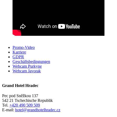
Promo-Video
Karriere
GDPR
Geschäftsbedingungen
Webcam Purkyne
Webcam Javorak
Grand Hotel Hradec
Pec pod Sněžkou 137
542 21 Tschechische Republik
Tel.
+420 490 509 509
E-mail:
hotel@grandhotelhradec.cz