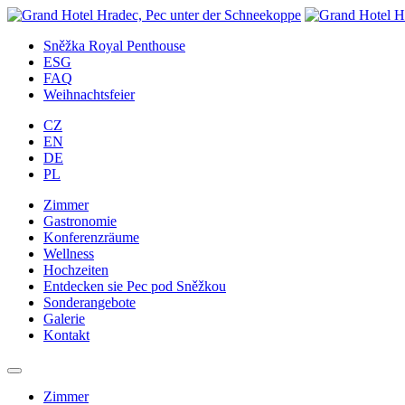
Zum
Inhalt
Sněžka Royal Penthouse
springen
ESG
FAQ
Weihnachtsfeier
CZ
EN
DE
PL
Zimmer
Gastronomie
Konferenzräume
Wellness
Hochzeiten
Entdecken sie Pec pod Sněžkou
Sonderangebote
Galerie
Kontakt
Zimmer