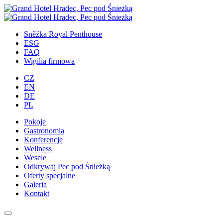
Przejdź
do
treści
Sněžka Royal Penthouse
ESG
FAQ
Wigilia firmowa
CZ
EN
DE
PL
Pokoje
Gastronomia
Konferencje
Wellness
Wesele
Odkrywaj Pec pod Śnieżką
Oferty specjalne
Galeria
Kontakt