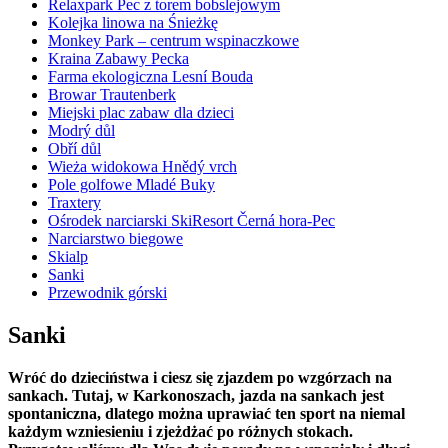
Relaxpark Pec z torem bobslejowym
Kolejka linowa na Śnieżkę
Monkey Park – centrum wspinaczkowe
Kraina Zabawy Pecka
Farma ekologiczna Lesní Bouda
Browar Trautenberk
Miejski plac zabaw dla dzieci
Modrý důl
Obří důl
Wieża widokowa Hnědý vrch
Pole golfowe Mladé Buky
Traxtery
Ośrodek narciarski SkiResort Černá hora-Pec
Narciarstwo biegowe
Skialp
Sanki
Przewodnik górski
Sanki
Wróć do dzieciństwa i ciesz się zjazdem po wzgórzach na
sankach. Tutaj, w Karkonoszach, jazda na sankach jest
spontaniczna, dlatego można uprawiać ten sport na niemal
każdym wzniesieniu i zjeżdżać po różnych stokach.