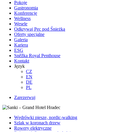
Pokoje
Gastronomia
Konferencje
Wellness
Wesele
Odkrywaj Pec pod Śnieżką
Oferty specjalne
Galeria
Kariera
ESG
Sněžka Royal Penthouse
Kontakt
Język
CZ
EN
DE
PL
Zarezerwuj
Wędrówki piesze, nordic-walking
Szlak w koronach drzew
Rowery elektryczne