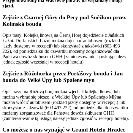
Przygotowaliśmy dla Was dwie porady na wspaniały i długi
zjazd.
Zejście z Czarnej Góry do Pecy pod Sněžkou przez
Kolínská bouda
Opis trasy: Kolejką linową na Černą Horę dojedziecie z Jańskich
Łaźni. Do Janskich Łaźni można dojechać autobusem (rozkład
jazdy dostępny w recepcji) lub skorzystać z taksówki (603 493
222), od poniedziałku do czwartku możemy zorganizować dla
Państwa dowóz skibusem GHH (zainteresowanie tą usługą należy
jednak zgłosić wcześniej w recepcji hotelu).
Zejście z Růžohorka przez Portášovy bouda i Jan
bouda do Velké Úpy lub Spálené mýn
Opis trasy: na Růžovą horę można wjechać kolejką linową lub
można wybrać się pieszo, z Wielkiej Úpy lub Spálenégo Mlýna
można wrócić autobusem (rozkład jazdy dostępny w recepcji) lub
skorzystać z taksówki (603 493 222), od poniedziałku do czwartku
możemy zorganizować dla Państwa dowóz skibusem GHH
(zainteresowanie tą usługą należy jednak zgłosić w recepcji hotelu).
Co możesz u nas wynająć w Grand Hotelu Hradec